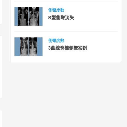
側彎度數
S型側彎消失
側彎度數
3曲線脊椎側彎案例