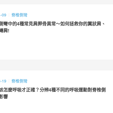
4-09
脊椎側彎
側彎中的4種常見肩胛骨異常～如何拯救你的翼狀肩、
轉肩!
3-19
脊椎側彎
該怎麼呼吸才正確？分辨4種不同的呼吸運動對脊椎側
影響