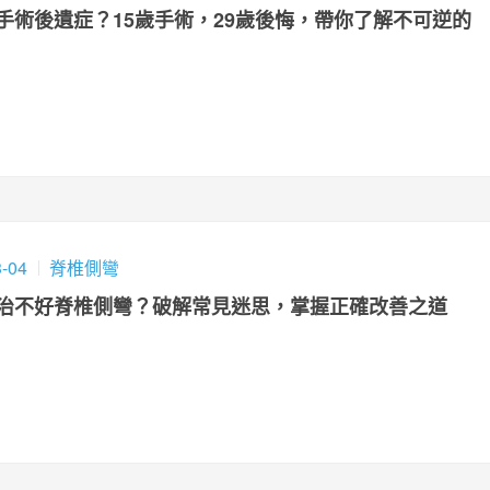
手術後遺症？15歲手術，29歲後悔，帶你了解不可逆的
3-04
脊椎側彎
治不好脊椎側彎？破解常見迷思，掌握正確改善之道