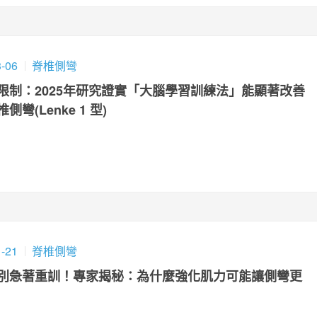
3-06
脊椎側彎
限制：2025年研究證實「大腦學習訓練法」能顯著改善
彎(Lenke 1 型)
1-21
脊椎側彎
別急著重訓！專家揭秘：為什麼強化肌力可能讓側彎更