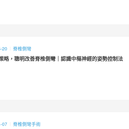
5-20
脊椎側彎
策略，聰明改善脊椎側彎｜認識中樞神經的姿勢控制法
4-07
脊椎側彎手術