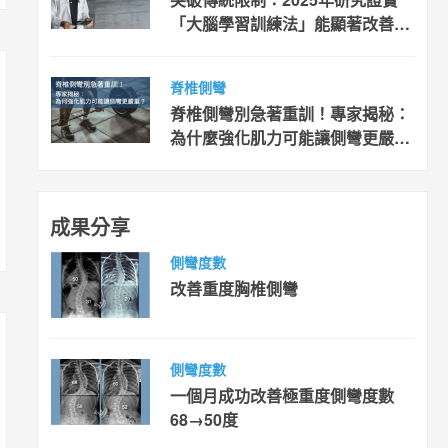
「大腦學習訓練法」能顯著改善青
少年脊椎側彎(Lenke 1 型)
脊椎側彎
脊椎側彎別急著重訓！專家揭秘：
為什麼強化肌力可能讓側彎更嚴
重？
成果分享
側彎度數
改善重度胸椎側彎
側彎度數
一個月成功改善極重度側彎度數
68→50度