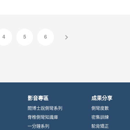
4
5
6
影音專區
成果分享
閻博士說側彎系列
側彎度數
脊椎側彎知識庫
密集訓練
一分鐘系列
駝背矯正