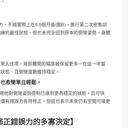
少。
。不過實際上在5.5個月後(圖B)，進行第二次密集訓
訓練的最佳狀態，但也未完全回到原本的側彎姿勢，身體
制漸入佳境，背部攤開的幅度被保留更多。在這一年當
的狀態、且側彎度數維持穩定。
態也愈簡單且輕鬆。
，發現他對側彎姿勢控制已達到更為穩定的狀態，且可快
雖還有錯誤力有待修正，但這也表示未來仍有空間可達更
修正錯誤力的多寡決定】