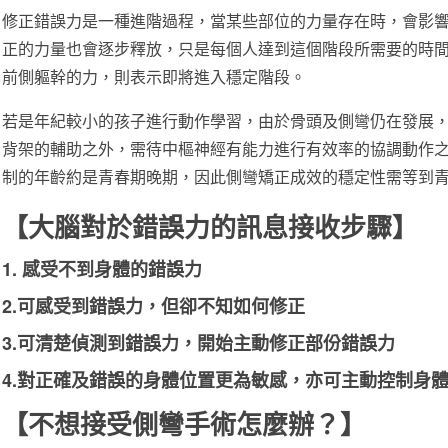
修正錯誤力是一種進階過程，當某些部位的力量存在時，會影
正的力量也會逐步釋放，只是每個人達到這個階段所需要的時
前側軀幹的力，則表示即將進入穩定階段。
若是年紀較小的孩子進行動作學習，由於骨頭及側彎仍在發展
背架的輔助之外，需待中樞神經有能力進行有效率的協調動作
制的年齡約是青春期晚期，因此側彎矯正成效的穩定性需等到
【大腦對於錯誤力的訊息接收步驟】
1. 感受不到身體的錯誤力
2.可感受到錯誤力，但卻不知如何修正
3.可清楚偵測到錯誤力，開始主動修正部份錯誤力
4.對正確及錯誤的身體位置更為敏感，亦可主動控制身
【不想接受側彎手術怎麼辦？】