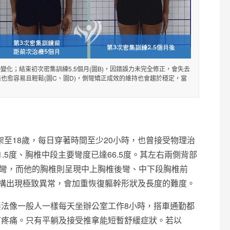
勢變化；結束初次密集訓練5.5個月(圖B)，因錯誤力未完全修正，會失去
也愈容易且輕鬆(圖C、圖D)，側彎矯正成效的維持也會趨於穩定，當
架至18歲，每日穿著時間至少20小時，也曾接受物理治
5度、胸椎中段主要彎度已達66.5度。其左右兩側背部
後彎，而他的胸椎則呈現中上胸椎後彎、中下段胸椎前
結構出現極致異常，會加重恢復軀幹形狀及長度的難度。
法像一般人一樣每天坐辦公室工作8小時，搭車通勤都
下疼痛。只有平躺及接受推拿能短暫舒緩症狀。若以