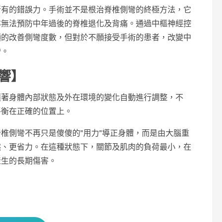
所有的錯誤力。手術並不是根治脊椎側彎的終極方法，它
亦無法預防中年過後的脊椎退化及背痛。通過中樞神經控
顯的改善側彎度數，但對於不願接受手術的患者，改變中
彎。
響】
隨著身體內部狀態及外在環境的變化自動進行調整，不
平衡在正確的位置上。
椎側彎不再只是傻傻的"用力"導正身體，而是由大腦重
然、更省力。在這種狀態下，關節及肌肉的負荷最小，在
產生的長期傷害。