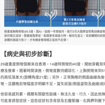
極重度胸椎側彎(66.5度，圖A)，追蹤一年兩個月，進行3次大腦學習密集訓練姿
部份矯正成效，隨著進階學習，鬆開更多錯誤力時，維持在直立、背部攤開的狀態
身體的錯誤力愈少，才有機會實現矯正成效不反彈。
【病史與初步診斷】
29歲重度側彎個案來自香港，14歲時側彎約40度，開始穿戴背
療及推拿。隨著時間演進，側彎度數持續惡化，上胸側彎來到51.
的高低落差大(旋轉角度21度)；另外，正常胸椎的側面曲線為
彎、且腰椎前彎幅度亦明顯不足，當矢狀面(側面姿勢及曲線)
他容易感到累、偶爾有間歇性銳痛，無法久坐、行久，因此他無
可能會誘發症狀，這些症狀包含背部及右腹緊繃、右肩胛到腋