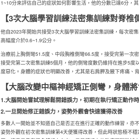
1~10分來評估自己的症狀如何影響生活，他的分數已達6分，
【3次大腦學習訓練法密集訓練對脊椎
他自2023年開始共接受3次大腦學習訓練法密集訓練，每次密集
高幅度介於0.6~1.9公分。
治療前上胸側彎51.5度、中段胸椎側彎66.5度，接受完第一次
接受完第二次密集訓練5個月，他的側彎度數仍維持在進步5度以
度惡化。身體的症狀也明顯改善，尤其是右肩胛及腋下疼痛、
【大腦改變中樞神經矯正側彎，身體將
1.大腦開始嘗試理解鬆開錯誤力，初期在執行矯正動作
2.一旦開始修正錯誤力，姿勢外觀會快速獲得改善
多數人一開始並不知道自己是否正在進行正確的動作練習，亦
姿勢外觀在初次密集訓練第4天便獲得改善，但此時狀態極不穩