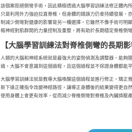
該個案拒絕側彎手術，因此積極透過大腦學習訓練法修正體內
只是利用外力強迫拉直脊椎，但身體的錯誤力仍會持續發展、
制減少側彎對健康的影響是另一種選擇，它雖然不像手術可明
樞神經對肌群間的力量控制及重整，將有助於長期穩定脊椎側
【大腦學習訓練法對脊椎側彎的長期影
人類的大腦和神經系統就是最強大的姿勢偵測及調整器，能夠
過，大腦不會意識到這個過程，且這個過程並不保證身體都能
大腦學習訓練法就是教導大腦喚醒這個過程並進行修正，矯正脊
新下達正確指令改變神經路徑，讓導正身體後的結果變得更自
使用身體上會更有效率，從而減少脊椎側彎對脊椎及內臟擠壓