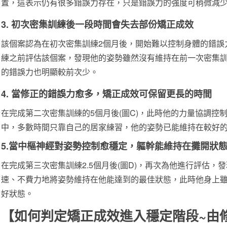
置，這表示仍有很多錯誤力存在，只是錯誤力的強度可稍微減
3. 初次密集訓練後一段時間會失去部份矯正成效
該個案認為在初次密集訓練2個月後，開始難以控制身體的錯誤力
練之前評估該個案，發現他的姿勢雖然沒有維持在前一次密集
的錯誤力也明顯較前次少。
4. 當修正的錯誤力愈多，矯正成效可保留更長的時間
在完成第二次密集訓練的5個月後(圖C)，此時他的力量協調控
中，多數時間只靠自己的居家練習，他的姿勢已能維持在較好
5.當中樞神經對姿勢控制愈穩定，軀幹能維持在攤開狀
在完成第三次密集訓練2.5個月後(圖D)，再次為他進行評估
速、不費力地將姿勢維持在他能達到的最佳狀態，此時他身上
好狀態。
【如何判定矯正成效進入穩定階段~由