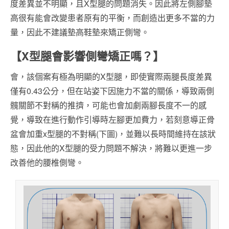
度差異並不明顯，且X型腿的問題消失。因此將左側腳墊
高很有能會改變患者原有的平衡，而創造出更多不當的力
量，因此不建議墊高鞋墊來矯正側彎。
【X型腿會影響側彎矯正嗎？】
會，該個案有極為明顯的X型腿，即使實際兩腿長度差異
僅有0.43公分，但在站姿下因施力不當的關係，導致兩側
髖關節不對稱的推擠，可能也會加劇兩腳長度不一的感
覺，導致在進行動作引導時左腳更加費力，若刻意導正骨
盆會加重x型腿的不對稱(下圖)，並難以長時間維持在該狀
態，因此他的X型腿的受力問題不解決，將難以更進一步
改善他的腰椎側彎。