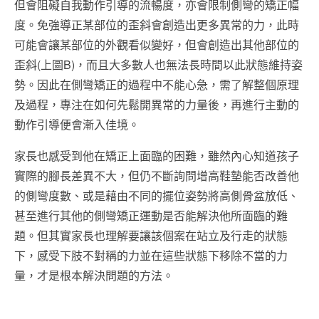
但會阻礙自我動作引導的流暢度，亦會限制側彎的矯正幅
度。免強導正某部位的歪斜會創造出更多異常的力，此時
可能會讓某部位的外觀看似變好，但會創造出其他部位的
歪斜(上圖B)，而且大多數人也無法長時間以此狀態維持姿
勢。因此在側彎矯正的過程中不能心急，需了解整個原理
及過程，專注在如何先鬆開異常的力量後，再進行主動的
動作引導便會漸入佳境。
家長也感受到他在矯正上面臨的困難，雖然內心知道孩子
實際的腳長差異不大，但仍不斷詢問增高鞋墊能否改善他
的側彎度數、或是藉由不同的擺位姿勢將高側骨盆放低、
甚至進行其他的側彎矯正運動是否能解決他所面臨的難
題。但其實家長也理解要讓該個案在站立及行走的狀態
下，感受下肢不對稱的力並在這些狀態下移除不當的力
量，才是根本解決問題的方法。