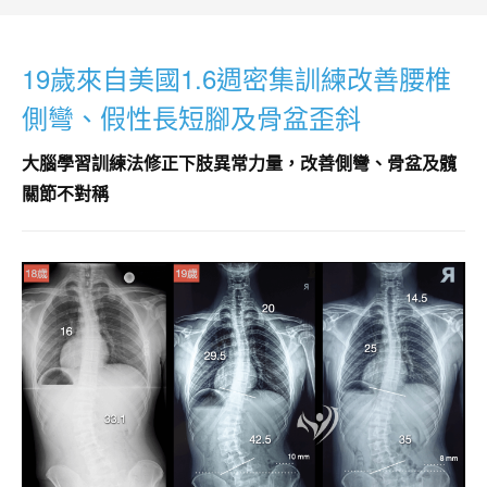
19歲來自美國1.6週密集訓練改善腰椎
側彎、假性長短腳及骨盆歪斜
大腦學習訓練法修正下肢異常力量，改善側彎、骨盆及髖
關節不對稱