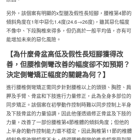
另外，該個案有明顯的x型腿及假性長短腳，腰椎第4節的
傾斜角度在1年中惡化1.4度(24.6→26度)，雖其惡化幅度
不像中、下段胸椎來得多，但仍高於一般平均值，亦有可
能增加未來的惡化風險。
【為什麼骨盆高低及假性長短腳獲得改
善，但腰椎側彎改善的幅度卻不如預期？
決定側彎矯正幅度的關鍵為何？】
進行腰椎側彎矯正需同步針對腰椎以上的頭頸、胸腔、肩
胛及手臂、骨盆和下肢進行力量修正，此為全身多部位的
同步矯正。該個案在初學動作控制時難以同步控制上半身
及下肢骨盆的力量協調，因此他僅透過修正骨盆及下肢的
力量，改善了一部份腰椎第4節椎體的傾斜角度；但他的
上半身的動作控制能力還不穩定，因此胸椎第11節的椎體
傾斜角度改變幅度不大，使得腰椎側彎的進步幅度受到限