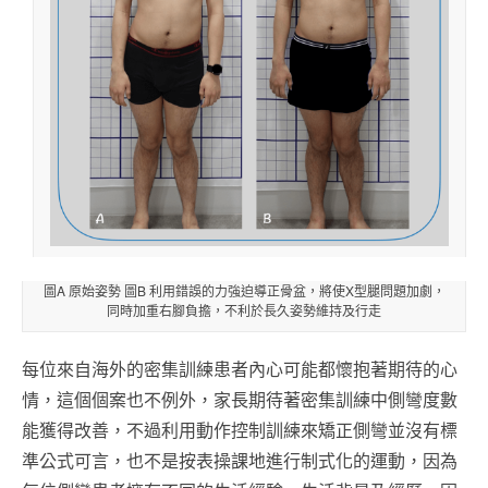
圖A 原始姿勢 圖B 利用錯誤的力強迫導正骨盆，將使X型腿問題加劇，
同時加重右腳負擔，不利於長久姿勢維持及行走
每位來自海外的密集訓練患者內心可能都懷抱著期待的心
情，這個個案也不例外，家長期待著密集訓練中側彎度數
能獲得改善，不過利用動作控制訓練來矯正側彎並沒有標
準公式可言，也不是按表操課地進行制式化的運動，因為