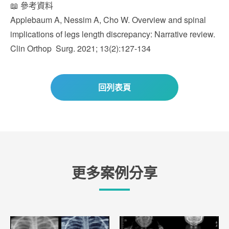
📖 參考資料
Applebaum A, Nessim A, Cho W. Overview and spinal
implications of legs length discrepancy: Narrative review.
Clin Orthop Surg. 2021; 13(2):127-134
回列表頁
更多案例分享