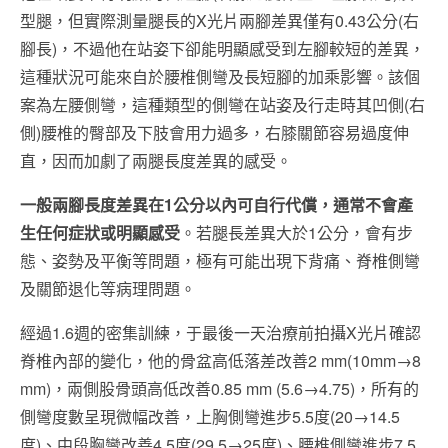
型腿，但實際測量腿長的X光片兩腳差異僅有0.43公分(右
腳長)，不過他在站姿下卻能明顯感受到左腳較短的差異，
這種狀況可能來自於腰椎側彎及長短腳的加乘影響。該個
案為左腰側彎，這種類型的側彎在站姿及行走時其凹側(右
側)腰椎的臀部及下肢會用力過多，右膝關節容易過度伸
直，因而加劇了兩腿長度差異的感受。
一般兩腳長度差異在1公分以內可自行代償，通常不會產
生任何症狀或明顯感受
。若腿長差異大於1公分，會有步
態、姿勢及平衡等問題，極有可能出現下背痛、脊椎側彎
及關節退化等病理問題。
經過1.6週的密集訓練，于最後一天治療前拍攝X光片確認
脊椎內部的變化，他的骨盆高低落差改善2 mm(10mm→8
mm)，兩側股骨頭高低改善0.85 mm (5.6→4.75)，所有的
側彎度數呈現微幅改善，上胸側彎進步5.5度(20→14.5
度)、中段胸彎改善4.5度(29.5→25度)、腰椎側彎進步7.5