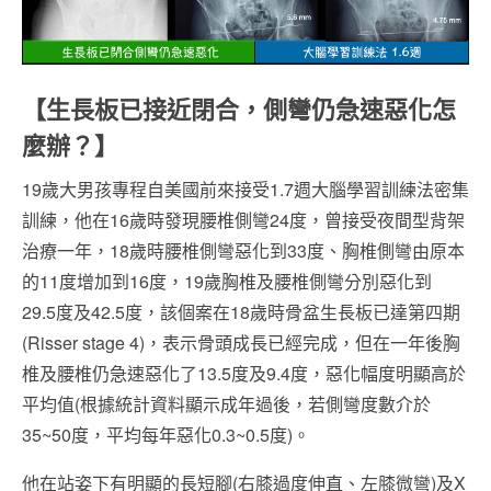
【生長板已接近閉合，側彎仍急速惡化怎
麼辦？】
19歲大男孩專程自美國前來接受1.7週大腦學習訓練法密集
訓練，他在16歲時發現腰椎側彎24度，曾接受夜間型背架
治療一年，18歲時腰椎側彎惡化到33度、胸椎側彎由原本
的11度增加到16度，19歲胸椎及腰椎側彎分別惡化到
29.5度及42.5度，該個案在18歲時骨盆生長板已達第四期
(Risser stage 4)，表示骨頭成長已經完成，但在一年後胸
椎及腰椎仍急速惡化了13.5度及9.4度，惡化幅度明顯高於
平均值(根據統計資料顯示成年過後，若側彎度數介於
35~50度，平均每年惡化0.3~0.5度)。
他在站姿下有明顯的長短腳(右膝過度伸直、左膝微彎)及X