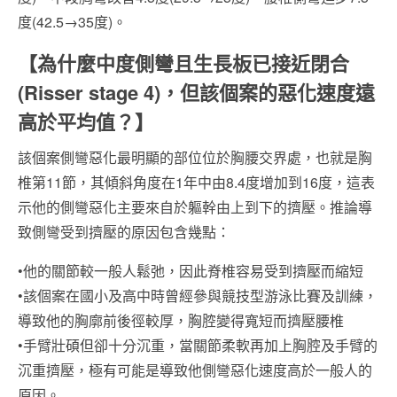
度(42.5→35度)。
【為什麼中度側彎且生長板已接近閉合
(Risser stage 4)，但該個案的惡化速度遠
高於平均值？】
該個案側彎惡化最明顯的部位位於胸腰交界處，也就是胸
椎第11節，其傾斜角度在1年中由8.4度增加到16度，這表
示他的側彎惡化主要來自於軀幹由上到下的擠壓。推論導
致側彎受到擠壓的原因包含幾點：
•他的關節較一般人鬆弛，因此脊椎容易受到擠壓而縮短
•該個案在國小及高中時曾經參與競技型游泳比賽及訓練，
導致他的胸廓前後徑較厚，胸腔變得寬短而擠壓腰椎
•手臂壯碩但卻十分沉重，當關節柔軟再加上胸腔及手臂的
沉重擠壓，極有可能是導致他側彎惡化速度高於一般人的
原因。