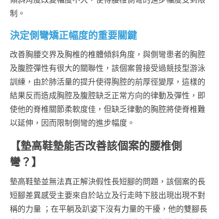
制。
決定側彎矯正幅度的重要關鍵
改善胸腰交界及胸椎的椎體傾斜角度，與側彎患者的胸腔
及腹腔彈性有很大的關聯性，該個案曾接受過競技型游泳
訓練，由於肺活量的提升使得胸腔的前厚徑變厚，這樣的
結果反而造成胸腔及腹腔缺乏正常方向的律動及彈性，即
使他的脊椎關節柔軟度佳，但缺乏律動的胸腔將使脊椎難
以延伸，因而限制側彎的進步幅度。
【墊高鞋墊能否改善該個案的腰椎側
彎？】
墊高鞋墊並無法真正解決假性長短腳的問題，該個案的長
短腳差異感受主要來自於站立及行走時下肢出現出現不對
稱的力量 ；在平躺及趴姿下沒有力量的干擾，他的雙腳長