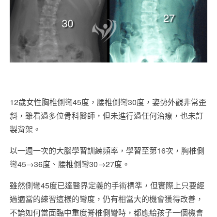
12歲女性胸椎側彎45度，腰椎側彎30度，姿勢外觀非常歪
斜，雖看過多位骨科醫師，但未進行過任何治療，也未訂
製背架。
以一週一次的大腦學習訓練頻率，學習至第16次，胸椎側
彎45→36度、腰椎側彎30→27度。
雖然側彎45度已達醫界定義的手術標準，但實際上只要經
過適當的練習這樣的彎度，仍有相當大的機會獲得改善，
不論如何當面臨中重度脊椎側彎時，都應給孩子一個機會