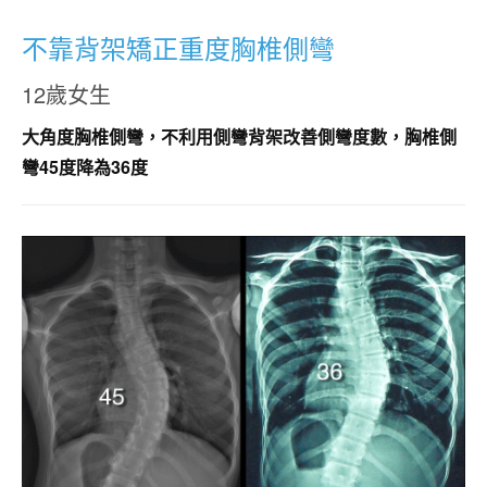
不靠背架矯正重度胸椎側彎
12歲女生
大角度胸椎側彎，不利用側彎背架改善側彎度數，胸椎側
彎45度降為36度